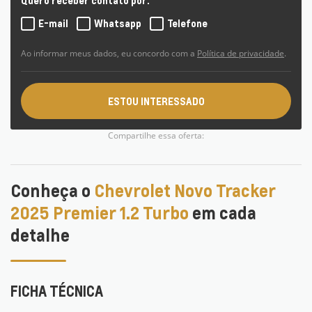
Quero receber contato por:
E-mail
Whatsapp
Telefone
Ao informar meus dados, eu concordo com a
Política de privacidade
.
ESTOU INTERESSADO
Compartilhe essa oferta:
Conheça o
Chevrolet Novo Tracker
2025 Premier 1.2 Turbo
em cada
detalhe
FICHA TÉCNICA