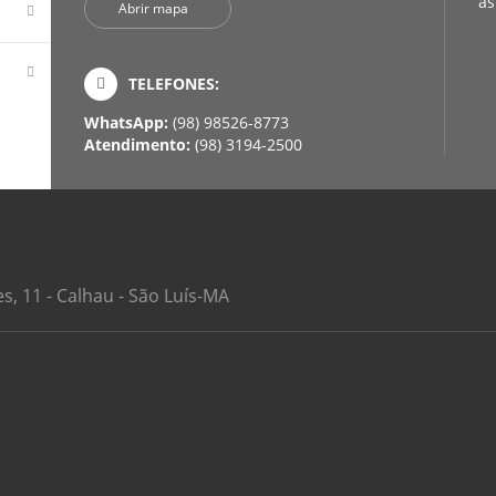
às
Abrir mapa
TELEFONES:
WhatsApp:
(98) 98526-8773
Atendimento:
(98) 3194-2500
, 11 - Calhau - São Luís-MA