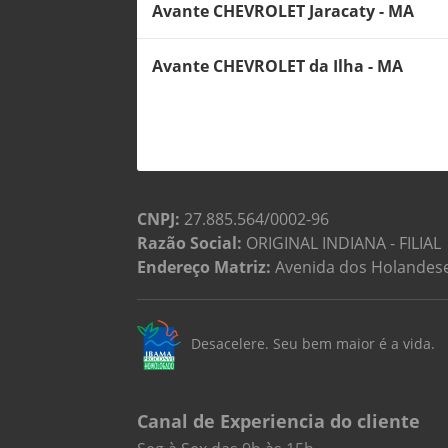
Avante CHEVROLET Jaracaty - MA
Avante CHEVROLET da Ilha - MA
CNPJ:
27.885.564/0002-96
Razão Social:
ORIGINAL INDIANA - FILIAL
Endereço Matriz:
Avenida dos Holandeses
Desacelere. Seu bem maior é a vida.
Canal de Experiencia do cliente