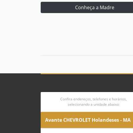
Conheça a Madre
Confira endereços, telefones e horários,
selecionando a unidade abaixo:
Avante CHEVROLET Holandeses - MA