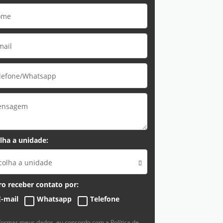
lha a unidade:
colha a unidade
o receber contato por:
E-mail
Whatsapp
Telefone
nformar meus dados, eu concordo com a
Política de