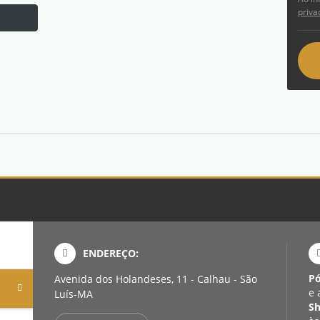
priva
ENDEREÇO:
P
Avenida dos Holandeses, 11 - Calhau - São
e 
Luís-MA
S