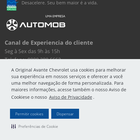
Desacelere. Seu bem maior é a vida.
Canal de Experiencia do cliente
Seg à Sex das 9h às 15h
Telefone: 0800 288 6662
E-mail:
experiencia.cliente@automob.com.br
A Original Avante Chevrolet usa cookies para melhorar
sua experiência em nossos serviços e oferecer a você
uma melhor navegação de forma personalizada. Para
maiores informações, acesse também o nosso Aviso de
Cookiese o nosso
Aviso de Privacidade
.
© Copyright 2026
AutoForce - Todos os direitos reservados.
Como a Original trata os Dados Pessoais (LGPD)
.
Permitir cookies
Dispensar
Aviso de Cookies
Aviso de Privacidade
Preferências de Cookie