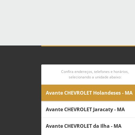
Confira endereços, telefones e horários,
selecionando a unidade abaixo:
Avante CHEVROLET Holandeses - MA
Avante CHEVROLET Jaracaty - MA
Avante CHEVROLET da Ilha - MA