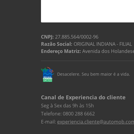
CNPJ:
27.885.564/0002-96
Razão Social:
ORIGINAL INDIANA - FILIAL
Endereço Matriz:
Avenida dos Holandeses
Desacelere. Seu bem maior é a vida.
Canal de Experiencia do cliente
Seg à Sex das 9h às 15h
Telefone: 0800 288 6662
E-mail:
experiencia.cliente@automob.co