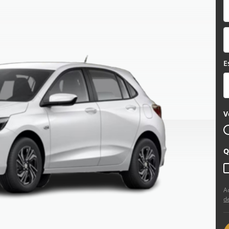
E
V
Q
A
d