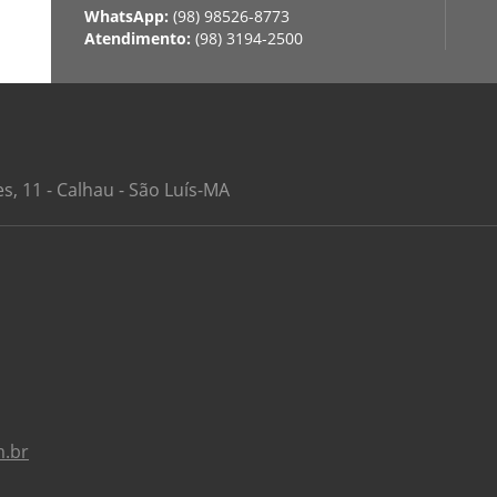
WhatsApp:
(98) 98526-8773
Atendimento:
(98) 3194-2500
, 11 - Calhau - São Luís-MA
m.br