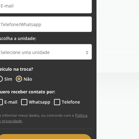
scolha a unidade:
Selecione uma unidade
eículo na troca?
Sim
Não
uero receber contato por:
E-mail
Whatsapp
Telefone
o informar meus dados, eu concordo com a
Política
e privacidade
.