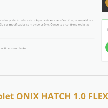
ntados poderão não estar disponíveis nas versões. Preços sugeridos e
o ser modificados sem aviso prévio. Consulte e confirme todas as
artilhe essa oferta:
olet ONIX HATCH 1.0 FL