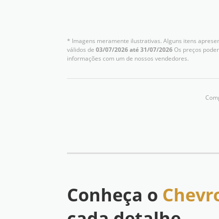
* Imagens meramente ilustrativas. Alguns itens aprese
válidos de
03/07/2026 até 31/07/2026
Os preços poderã
informações com um de nossos vendedores.
Comp
Conheça o
Chevr
cada detalhe