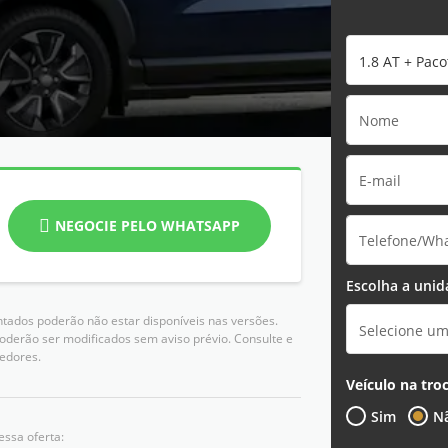
1.8 AT + Pac
NEGOCIE PELO WHATSAPP
Escolha a unid
ntados poderão não estar disponíveis nas versões.
Selecione u
poderão ser modificados sem aviso prévio. Consulte e
edores.
Veículo na tro
Sim
N
essa oferta: