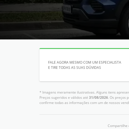
FALE AGORA MESMO COM UM ESPECIALISTA
E TIRE TODAS AS SUAS DÚVIDAS
* Imagens meramente ilustrativas. Alguns itens aprese
Preços sugeridos e válidos até
31/08/2026
. Os preços 
confirme todas as informações com um de nossos vend
Compartilhe 