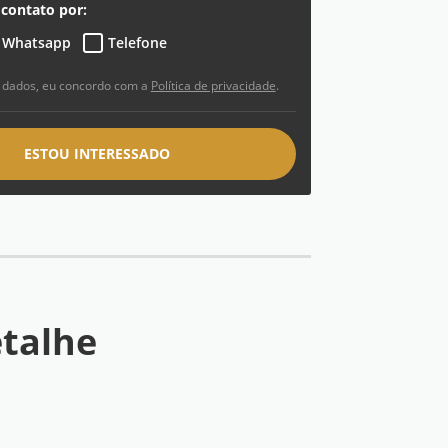
contato por:
Whatsapp
Telefone
 dados, eu concordo com a
Política de privacidade
.
ESTOU INTERESSADO
talhe