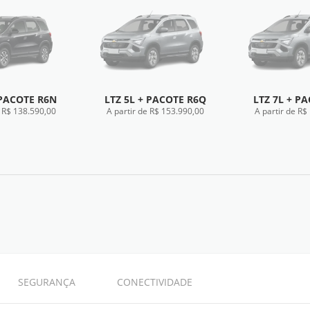
 PACOTE R6N
LTZ 5L + PACOTE R6Q
LTZ 7L + P
e R$ 138.590,00
A partir de R$ 153.990,00
A partir de R$
HA TÉCNICA
FICHA TÉCNICA
FICHA 
SEGURANÇA
CONECTIVIDADE