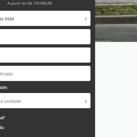
A partir de
R$ 119.900,00
ote R6M
ade:
ma unidade
ca?
ão